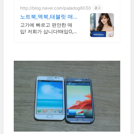
http://blog.naver.com/paladog8030
광고
노트북,맥북,태블릿 매
입업체 고가 매입 회사
고가에 빠르고 편안한 매
입! 저희가 삽니다!매입O,판
매는 안합니다!/17년된 회
사 저희가 고객님의 노트
북/맥북/태블릿PC(2015년
식이후)를 삽니다!매입해
요/판매X