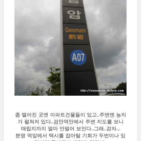
좀 떨어진 곳엔 아파트건물들이 있고..주변엔 농지
가 펼쳐저 있다..검안역안에서 주변 지도를 보니
매립지까지 얼마 안멀어 보인다..그래..걷자...
분명 역앞에서 택시를 잡아탈 기회가 두번이나 있