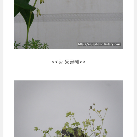
<<왕 둥굴레>>