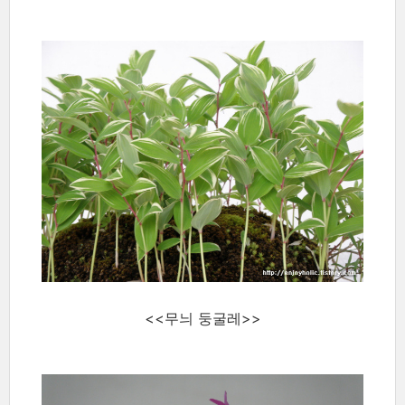
<<무늬 둥굴레>>