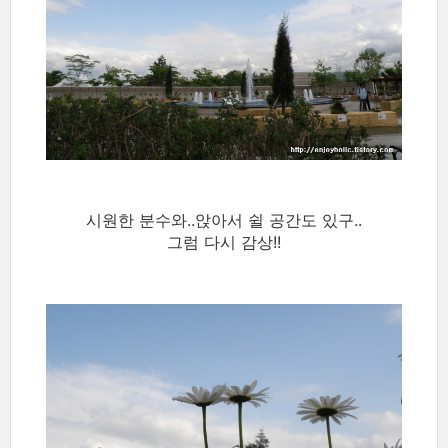
시원한 분수와..앉아서 쉴 공간도 있구..
그럼 다시 감상!!