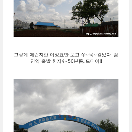
그렇게 매립지란 이정표만 보고 쭈~욱~걸었다..검
안역 출발 한지4~50분쯤..드디어!!