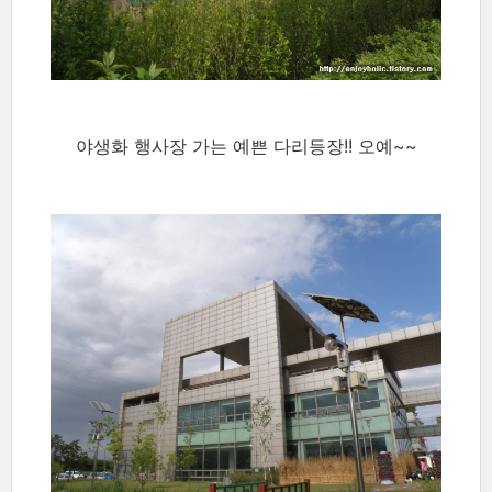
야생화 행사장 가는 예쁜 다리등장!! 오예~~