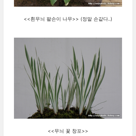
<<흰무늬 팔손이 나무>> (정말 손같다..)
<<무늬 꽃 창포>>