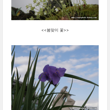
<<봄맞이 꽃>>