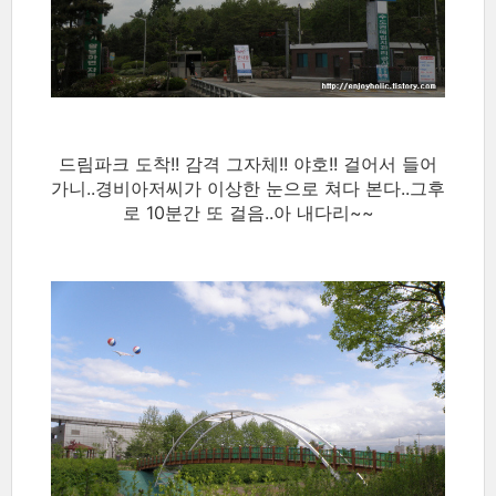
드림파크 도착!! 감격 그자체!! 야호!! 걸어서 들어
가니..경비아저씨가 이상한 눈으로 쳐다 본다..그후
로 10분간 또 걸음..아 내다리~~