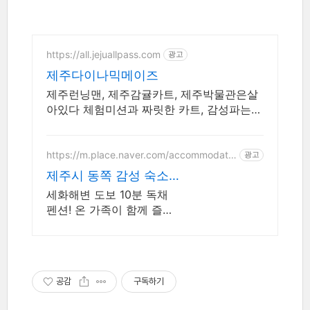
https://all.jejuallpass.com
광고
제주다이나믹메이즈
제주런닝맨, 제주감귤카트, 제주박물관은살
아있다 체험미션과 짜릿한 카트, 감성파는
인생샷! 실패 없는 제주여행을 위한 필수 코
스
https://m.place.naver.com/accommodatio
광고
n/1226740854
제주시 동쪽 감성 숙소
당근민박
세화해변 도보 10분 독채
펜션! 온 가족이 함께 즐기
기 좋은 자연 속 단체 숙소
오션뷰 민박집에서 자쿠지,
사우나 그리고 수영장까지
한 번에 즐기세요
공감
구독하기