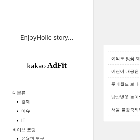
EnjoyHolic story...
여의도 벚꽃 제대
어린이 대공원 벚
롯데월드 보다 
대분류
남산벚꽃 놀이의
경제
서울 불꽃축제!
이슈
IT
바이브 코딩
유용한 도구