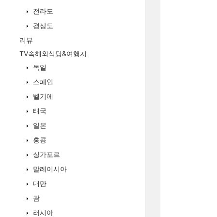
전라도
경상도
리뷰
TV속해외식당&여행지
독일
스페인
벨기에
태국
일본
홍콩
싱가포르
말레이시아
대만
괌
러시아