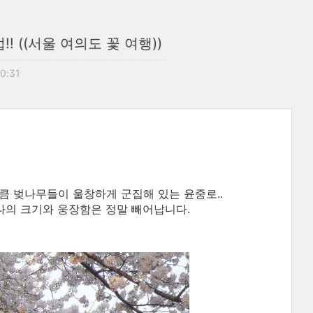
 ((서울 여의도 꽃 여행))
00:31
만큼 벚나무들이 울창하게 군집해 있는 윤중로..
나의 크기와 웅장함은 정말 빼어납니다.