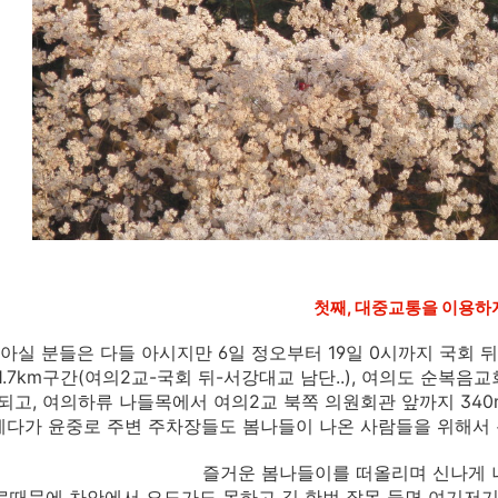
첫째, 대중교통을 이용하자
아실 분들은 다들 아시지만 6일 정오부터 19일 0시까지 국회 뒤
1.7km구간(여의2교-국회 뒤-서강대교 남단..), 여의도 순복음
되고, 여의하류 나들목에서 여의2교 북쪽 의원회관 앞까지 340
게다가 윤중로 주변 주차장들도 봄나들이 나온 사람들을 위해서
즐거운 봄나들이를 떠올리며 신나게 나
로때문에 차안에서 오도가도 못하고 길 한번 잘못 들면 여기저기