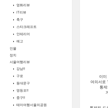
영화리뷰
IT리뷰
축구
스타크래프트
인테리어
예고
인물
정치
서울여행리뷰
강남!!
구로
이미 
여의서로 
동대문구
통제
영등포!!
중구!!
테마여행서울의공원
통제된 도