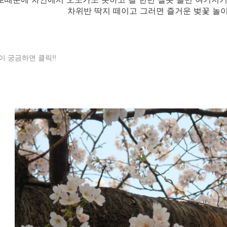
차위반 딱지 떼이고 그러면 즐거운 벚꽃 놀
 궁금하면 클릭!!