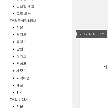
간단한 게임
코드 모음
TV속음식점&정보
서울
2013. 4. 4. 00:31
경기도
충청도
강원도
전라도
경상도
제
제주도
요리비법
재료
TIP
TV속 여행지
서울