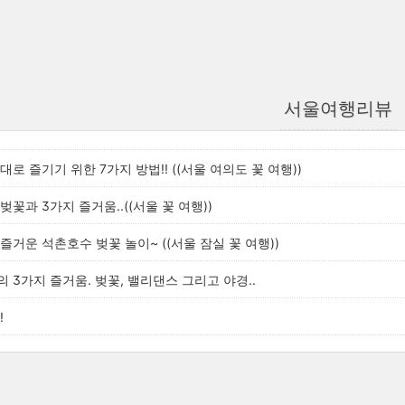
서울여행리뷰
로 즐기기 위한 7가지 방법!! ((서울 여의도 꽃 여행))
꽃과 3가지 즐거움..((서울 꽃 여행))
즐거운 석촌호수 벚꽃 놀이~ ((서울 잠실 꽃 여행))
 3가지 즐거움. 벚꽃, 밸리댄스 그리고 야경..
!