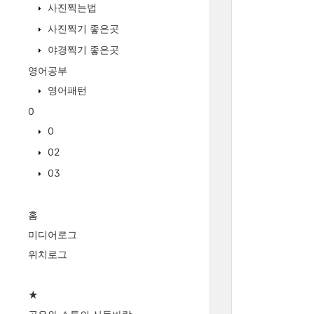
사진찍는법
사진찍기 좋은곳
야경찍기 좋은곳
영어공부
영어패턴
0
0
02
03
홈
미디어로그
위치로그
★