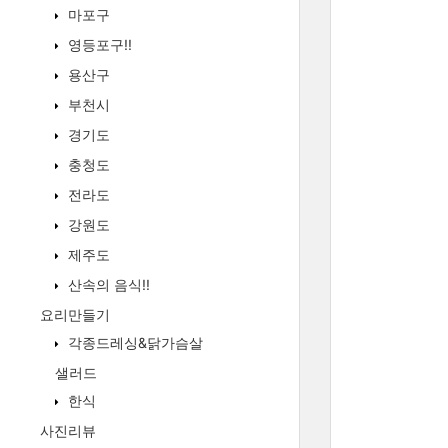
마포구
영등포구!!
용산구
부천시
경기도
충청도
전라도
강원도
제주도
산속의 음식!!
요리만들기
각종드레싱&닭가슴살
샐러드
한식
사진리뷰