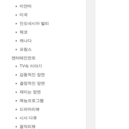
미얀마
미국
인도네시아 발리
체코
캐나다
프랑스
엔터테인먼트
TV속 이야기
감동적인 장면
결정적인 장면
재미는 장면
예능프로그램
드라마리뷰
시사 다큐
음악리뷰