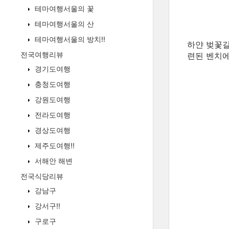
테마여행서울의 꽃
테마여행서울의 산
테마여행서울의 방치!!
하얀 벚꽃길
전국여행리뷰
련된 벤치에
경기도여행
충청도여행
강원도여행
전라도여행
경상도여행
제주도여행!!
서해안 해변
전국식당리뷰
강남구
강서구!!
구로구