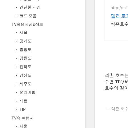
간단한 게임
http://mi
밀리토피
코드 모음
석촌호수
TV속음식점&정보
서울
경기도
충청도
강원도
전라도
석촌 호수는 면
경상도
수면 112,
제주도
호수의 길이는
요리비법
재료
석촌 호수
TIP
TV속 여행지
서울