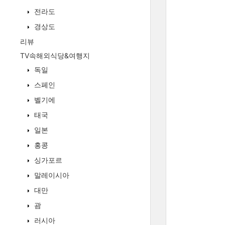
전라도
경상도
리뷰
TV속해외식당&여행지
독일
스페인
벨기에
태국
일본
홍콩
싱가포르
말레이시아
대만
괌
러시아