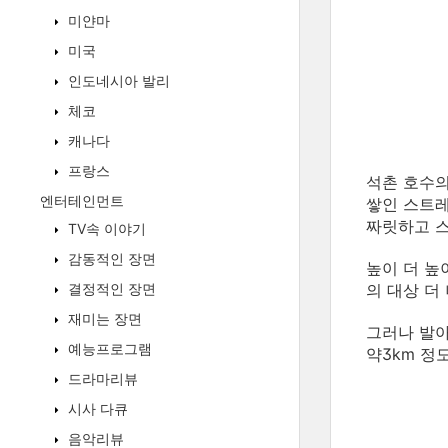
미얀마
미국
인도네시아 발리
체코
캐나다
프랑스
석촌 호수의
엔터테인먼트
쌓인 스트레
짜릿하고 스
TV속 이야기
감동적인 장면
높이 더 높
의 대상 더
결정적인 장면
재미는 장면
그러나 발아
예능프로그램
약3km 정
드라마리뷰
시사 다큐
음악리뷰