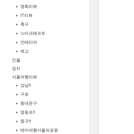
영화리뷰
IT리뷰
축구
스타크래프트
인테리어
예고
인물
정치
서울여행리뷰
강남!!
구로
동대문구
영등포!!
중구!!
테마여행서울의공원