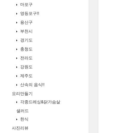
마포구
영등포구!!
용산구
부천시
경기도
충청도
전라도
강원도
제주도
산속의 음식!!
요리만들기
각종드레싱&닭가슴살
샐러드
한식
사진리뷰