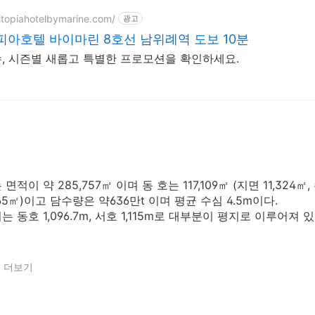
litopiahotelbymarine.com/
광고
아호텔 바이마린 8호선 남위례역 도보 10분
, 시즌별 새롭고 특별한 프로모션을 확인하세요.
적이 약 285,757㎡ 이며 동 호는 117,109㎡ (지면 11,324㎡, 수
065㎡)이고 담수량은 약636만t 이며 평균 수심 4.5m이다.
 동호 1,096.7m, 서호 1,115m로 대부분이 평지로 이루어져 있
 더보기