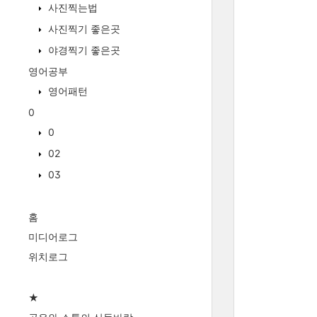
사진찍는법
사진찍기 좋은곳
야경찍기 좋은곳
영어공부
영어패턴
0
0
02
03
홈
미디어로그
위치로그
★