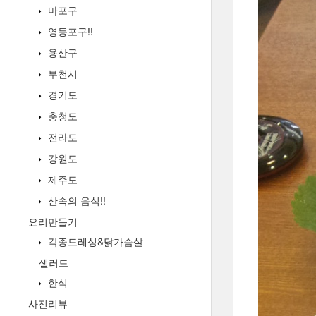
마포구
영등포구!!
용산구
부천시
경기도
충청도
전라도
강원도
제주도
산속의 음식!!
요리만들기
각종드레싱&닭가슴살
샐러드
한식
사진리뷰