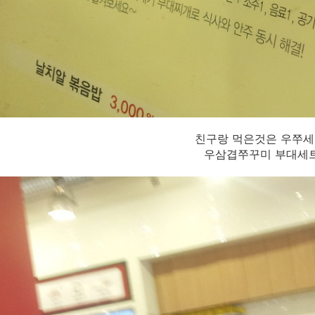
친구랑 먹은것은 우쭈세트
우삼겹쭈꾸미 부대세트