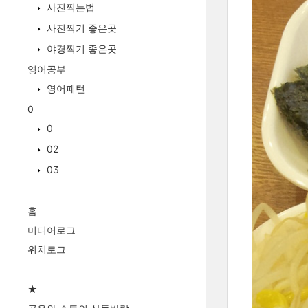
사진찍는법
사진찍기 좋은곳
야경찍기 좋은곳
영어공부
영어패턴
0
0
02
03
홈
미디어로그
위치로그
★