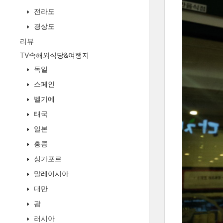
전라도
경상도
리뷰
TV속해외식당&여행지
독일
스페인
벨기에
태국
일본
홍콩
싱가포르
말레이시아
대만
괌
러시아