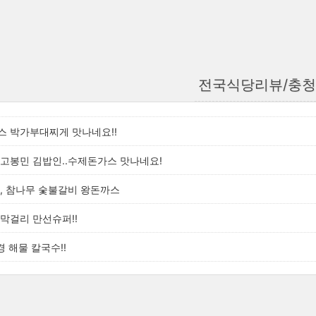
전국식당리뷰/충
스 박가부대찌게 맛나네요!!
고봉민 김밥인..수제돈가스 맛나네요!
, 참나무 숯불갈비 왕돈까스
막걸리 만선슈퍼!!
경 해물 칼국수!!