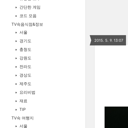
간단한 게임
코드 모음
TV속음식점&정보
서울
2015. 5. 9. 13:07
경기도
충청도
강원도
전라도
경상도
제주도
요리비법
재료
TIP
TV속 여행지
서울