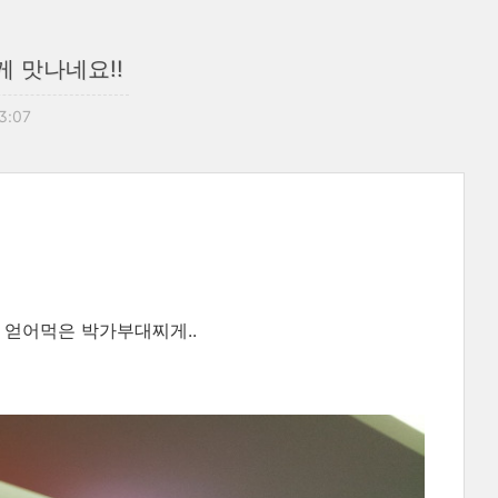
 맛나네요!!
13:07
 얻어먹은 박가부대찌게..