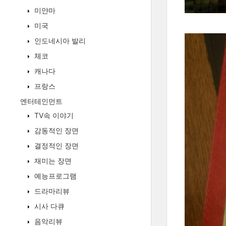
미얀마
미국
인도네시아 발리
체코
캐나다
프랑스
엔터테인먼트
TV속 이야기
감동적인 장면
결정적인 장면
재미는 장면
예능프로그램
드라마리뷰
시사 다큐
음악리뷰