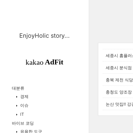
EnjoyHolic story...
세종시 홈플러
세종시 분식점 
충북 제천 식당
대분류
충청도 양조장 
경제
논산 맛집!! 강
이슈
IT
바이브 코딩
유용한 도구