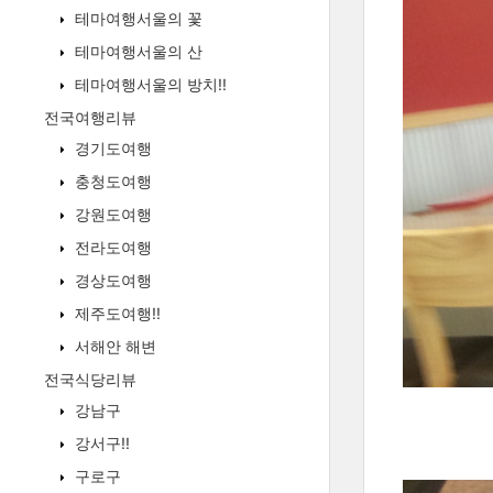
테마여행서울의 꽃
테마여행서울의 산
테마여행서울의 방치!!
전국여행리뷰
경기도여행
충청도여행
강원도여행
전라도여행
경상도여행
제주도여행!!
서해안 해변
전국식당리뷰
강남구
강서구!!
구로구