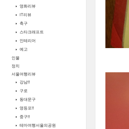
영화리뷰
IT리뷰
축구
스타크래프트
인테리어
예고
인물
정치
서울여행리뷰
강남!!
구로
동대문구
영등포!!
중구!!
테마여행서울의공원