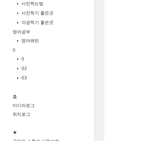
사진찍는법
사진찍기 좋은곳
야경찍기 좋은곳
영어공부
영어패턴
0
0
02
03
홈
미디어로그
위치로그
★