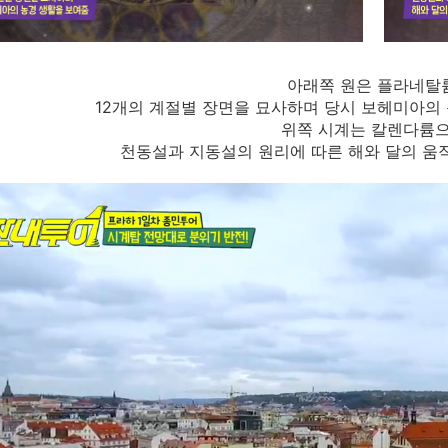
아래쪽 원은 플라네탈륨
12개의 계절별 장면을 묘사하며 당시 보헤미아의
위쪽 시계는 칼렌다륨
천동설과 지동설의 원리에 따른 해와 달의 움