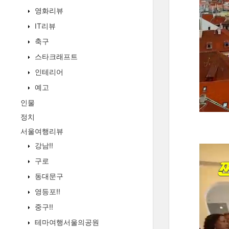
영화리뷰
IT리뷰
축구
스타크래프트
인테리어
예고
인물
정치
서울여행리뷰
강남!!
구로
동대문구
영등포!!
중구!!
테마여행서울의공원