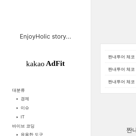
EnjoyHolic story...
짠내투어 체코 
짠내투어 체코 
짠내투어 체코 
대분류
경제
이슈
IT
바이브 코딩
짠내
유용한 도구