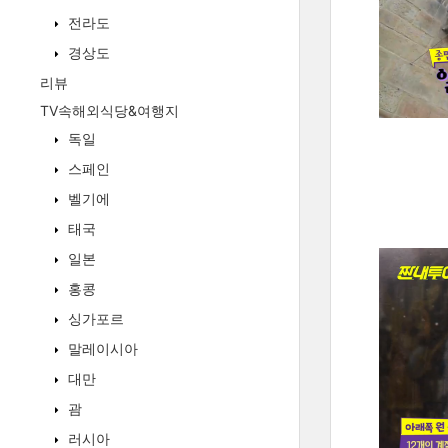
전라도
경상도
리뷰
TV속해외식당&여행지
독일
스페인
벨기에
태국
일본
홍콩
싱가포르
말레이시아
대만
괌
러시아