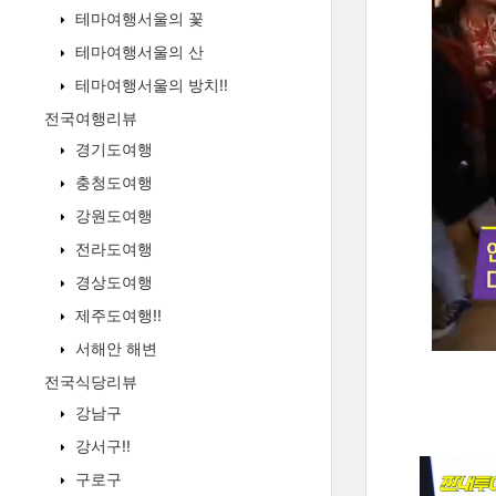
테마여행서울의 꽃
테마여행서울의 산
테마여행서울의 방치!!
전국여행리뷰
경기도여행
충청도여행
강원도여행
전라도여행
경상도여행
제주도여행!!
서해안 해변
전국식당리뷰
강남구
강서구!!
구로구