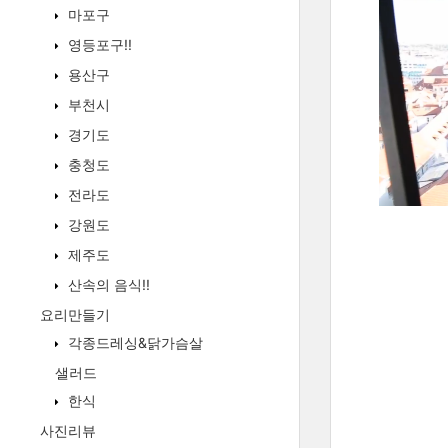
마포구
영등포구!!
용산구
부천시
경기도
충청도
전라도
강원도
제주도
산속의 음식!!
요리만들기
각종드레싱&닭가슴살
샐러드
한식
사진리뷰