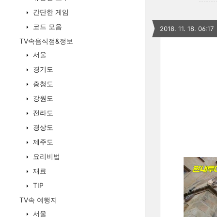
간단한 게임
코드 모음
2018. 11. 18. 06:17
TV속음식점&정보
서울
경기도
충청도
강원도
전라도
경상도
제주도
요리비법
재료
TIP
TV속 여행지
서울