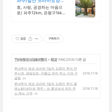
파주/일산 프라하요양원
파주12km, 은평구16km
효, 사랑, 공경하는 마음으
로/ 파주12km, 은평구16k
m, 김포21km
공감
구독하기
'
TV속해외식당&여행지
>
체코
' 카테고리의 다른 글
짠내투어 체코 프라하 1일차 김종민 투어 천
문시계, 페달보트, 카렐교 위치 주소 가격 구
2018.11.18
글맵
(0)
짠내투어 체코 프라하 1일차 김종민 투어 꼴
레노&타르타르 맥주 - 브 콜코브네 위치 주
2018.11.18
소 메뉴 가격
(0)