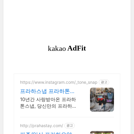
https://www.instagram.com/_tone_snap
광고
프라하스냅 프라하톤스
냅
10년간 사랑받아온 프라하
톤스냅, 당신만의 프라하를
사진으로 남겨보세요
http://prahastay.com/
광고