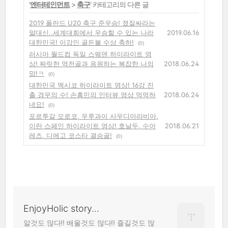
'
엔터테인먼트
>
축구
' 카테고리의 다른 글
2019 폴란드 U20 축구 준우승! 졌잘싸라는
말대신..세계대회에서 우승할 수 있는 나라
2019.06.16
대한민국! 이강인 골든볼 수상 축하!
(0)
러시아 월드컵 독일 스웨덴 하이라이트 영
상! 짜릿한 역전골과 응원하는 복잡한 나의
2018.06.24
맘!ㅋ
(0)
대한민국 멕시코 하이라이트 영상! 16강 진
출 경우의 수! 손흥민의 인터뷰 영상 먹먹하
2018.06.24
네요!
(0)
포르투갈 모로코, 우루과이 사우디아라비아,
이란 스페인 하이라이트 영상! 호날두, 수아
2018.06.21
레즈, 디에고 코스타 결승골!
(0)
EnjoyHolic story...
알것도 많다!! 배울것도 많다!! 즐길것도 많