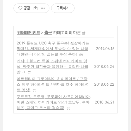
공감
구독하기
'
엔터테인먼트
>
축구
' 카테고리의 다른 글
2019 폴란드 U20 축구 준우승! 졌잘싸라는
말대신..세계대회에서 우승할 수 있는 나라
2019.06.16
대한민국! 이강인 골든볼 수상 축하!
(0)
러시아 월드컵 독일 스웨덴 하이라이트 영
상! 짜릿한 역전골과 응원하는 복잡한 나의
2018.06.24
맘!ㅋ
(0)
아르헨티아 크로아티아 하이라이트 / 프랑
스 페루 하이라이트 / 덴마크 호주 하이라이
2018.06.22
트 영상!
(0)
포르투갈 모로코, 우루과이 사우디아라비아,
이란 스페인 하이라이트 영상! 호날두, 수아
2018.06.21
레즈, 디에고 코스타 결승골!
(0)