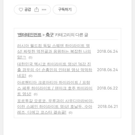
공감
구독하기
'
엔터테인먼트
>
축구
' 카테고리의 다른 글
러시아 월드컵 독일 스웨덴 하이라이트 영
상! 짜릿한 역전골과 응원하는 복잡한 나의
2018.06.24
맘!ㅋ
(0)
대한민국 멕시코 하이라이트 영상! 16강 진
출 경우의 수! 손흥민의 인터뷰 영상 먹먹하
2018.06.24
네요!
(0)
아르헨티아 크로아티아 하이라이트 / 프랑
스 페루 하이라이트 / 덴마크 호주 하이라이
2018.06.22
트 영상!
(0)
포르투갈 모로코, 우루과이 사우디아라비아,
이란 스페인 하이라이트 영상! 호날두, 수아
2018.06.21
레즈, 디에고 코스타 결승골!
(0)