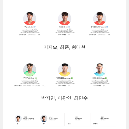
이지솔, 최준, 황태현
박지민, 이광연, 최민수