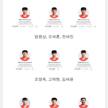
엄원상, 오세훈, 전세진
조영욱, 고재현, 김세윤