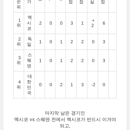
순
가
점
점
실
점
위
멕
1
+
시
2
0
0
3
1
6
위
2
코
독
2
1
0
1
2
2
0
3
위
일
스
3
웨
1
0
1
2
2
0
3
위
덴
대
한
4
0
0
2
1
3
-2
0
위
민
국
마지막 남은 경기인
멕시코 vs 스웨덴 전에서 멕시코가 반드시 이겨야
되고,