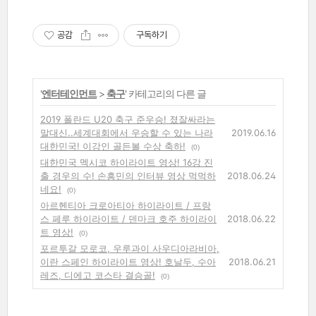
공감
구독하기
'
엔터테인먼트
>
축구
' 카테고리의 다른 글
2019 폴란드 U20 축구 준우승! 졌잘싸라는
말대신..세계대회에서 우승할 수 있는 나라
2019.06.16
대한민국! 이강인 골든볼 수상 축하!
(0)
대한민국 멕시코 하이라이트 영상! 16강 진
출 경우의 수! 손흥민의 인터뷰 영상 먹먹하
2018.06.24
네요!
(0)
아르헨티아 크로아티아 하이라이트 / 프랑
스 페루 하이라이트 / 덴마크 호주 하이라이
2018.06.22
트 영상!
(0)
포르투갈 모로코, 우루과이 사우디아라비아,
이란 스페인 하이라이트 영상! 호날두, 수아
2018.06.21
레즈, 디에고 코스타 결승골!
(0)