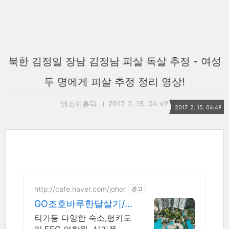
북한 김정일 장남 김정남 피살 독살 추정 - 여성
두 명에게 피살 추정 정리 영상!
엔조이홀릭
2017. 2. 15. 04:49
2017. 2. 15. 04:49
http://cafe.naver.com/johor
광고
GO조호바루한달살기/
영어캠프
티가등 다양한 숙소,헝키도