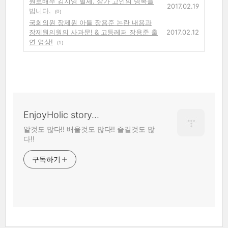
원로배우 김지영 별세. 삼가 고인의 명복을
2017.02.19
빕니다.
(0)
국회의원 장제원 아들 장용준 논란 내용과
장제원의원의 사과문! & 고등레퍼 장용준 출
2017.02.12
연 영상!
(1)
EnjoyHolic story...
알것도 많다!! 배울것도 많다!! 즐길것도 많
다!!
구독하기