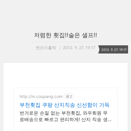
저렴한 횟집!!술은 셀프!!
엔조이홀릭
2012. 9. 27. 19:17
2012. 9. 27. 19:17
http://m.coupang.com
광고
부천횟집 쿠팡 산지직송 신선함이 가득
번거로운 손질 없는 부천횟집, 와우회원 무
료배송으로 빠르고 편리하게! 산지 직송 생
선, 신선함을 집에서! 로켓프레시로 더욱 빠