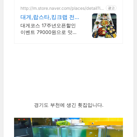
르게 즐기세요.
http://m.store.naver.com/places/detail?id
광고
=305509402
대게,랍스타,킹크랩 전
문점
대게코스 17주년오픈할인
이벤트 79000원으로 맛있
는 코스요리와 얼큰한 해물
라면
경기도 부천에 생긴 횟집입니다.