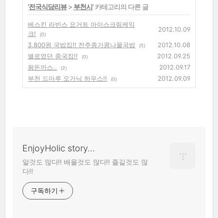
'
전국식당리뷰
>
부천시
' 카테고리의 다른 글
베스킨 라빈스 요거트 아이스크림케익
2012.10.09
크!
(0)
3,800원 국밥집!! 전주종가콩나물국밥
2012.10.08
(5)
별로였던 중국집!!
2012.09.25
(0)
왕돈까스..
2012.09.17
(2)
부천 드마루 오가닉 하우스!!
2012.09.09
(0)
EnjoyHolic story...
알것도 많다!! 배울것도 많다!! 즐길것도 많
다!!
구독하기