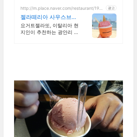
http://m.place.naver.com/restaurant/1943
광고
179377
젤라떼리아 사우스브룩
광안 이탈리아에서 먹은
요거트젤라또, 이탈리아 현
바로 그맛
지인이 추천하는 광안리 인
기 수제 젤라또 전문점