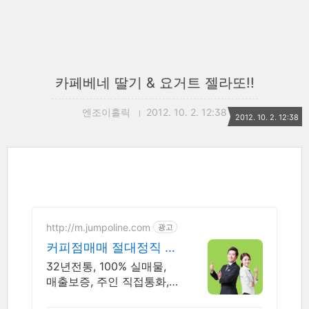
카페베네 딸기 & 요거트 젤라또!!
엔조이홀릭
2012. 10. 2. 12:38
2012. 10. 2. 12:38
http://m.jumpoline.com
광고
커피점매매 절대정직 점
포라인 빠른 직거래 & 안
32년전통, 100% 실매물,
전중개거래
매출보증, 주인 직접통화,
직거래, 150명에이전트