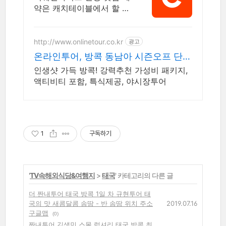
약은 캐치테이블에서 할 수
있어요!
http://www.onlinetour.co.kr
광고
온라인투어, 방콕 동남아 시즌오프 단독
혜택!
인생샷 가득 방콕! 강력추천 가성비 패키지,
액티비티 포함, 특식제공, 야시장투어
1
구독하기
'
TV속해외식당&여행지
>
태국
' 카테고리의 다른 글
더 짠내투어 태국 방콕 1일 차 규현투어 태
국의 맛 새콤달콤 솜땀 - 반 솜땀 위치 주소
2019.07.16
구글맵
(0)
짠내투어 김생민 스몰 럭셔리 태국 방콕 최