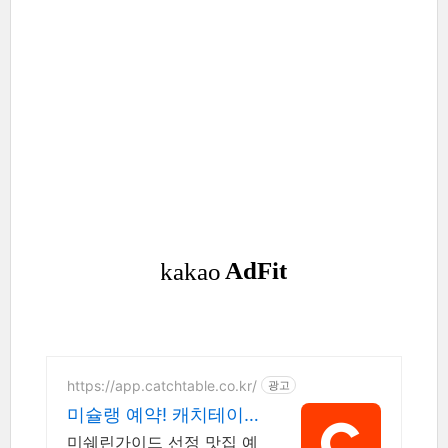
https://app.catchtable.co.kr/
광고
미슐랭 예약! 캐치테이
블에서 할 수 있어요
미쉐린가이드 선정 맛집 예