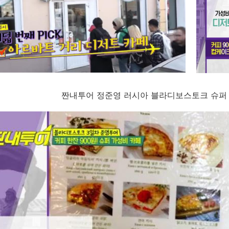
짠내투어 정준영 러시아 블라디보스토크 슈퍼 