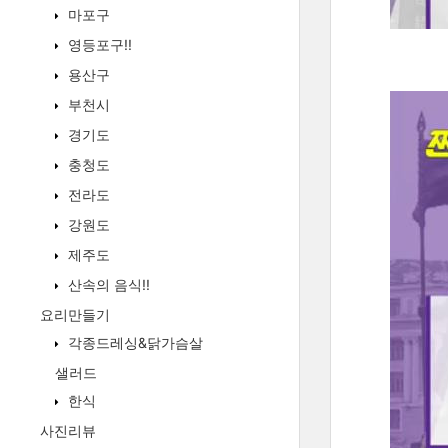
마포구
영등포구!!
용산구
부천시
경기도
충청도
전라도
강원도
제주도
산속의 음식!!
요리만들기
각종드레싱&닭가슴살
샐러드
한식
사진리뷰