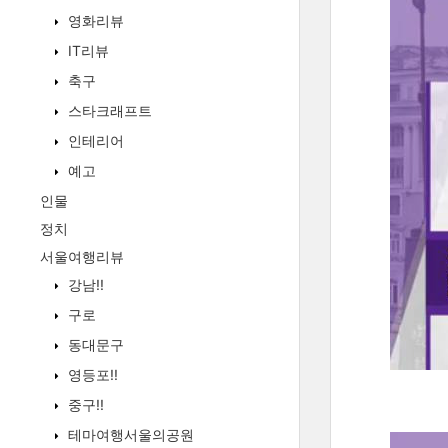
영화리뷰
IT리뷰
축구
스타크래프트
인테리어
예고
인물
정치
서울여행리뷰
강남!!
구로
동대문구
영등포!!
중구!!
테마여행서울의공원