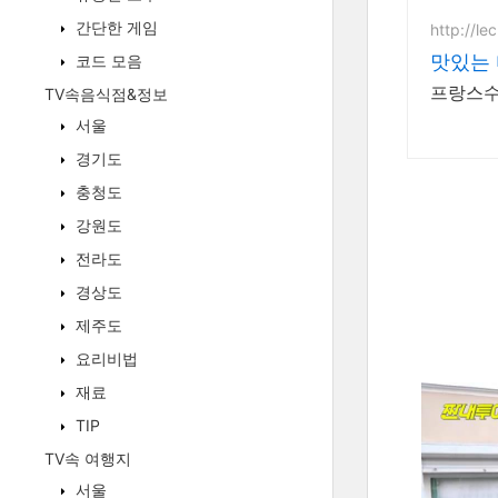
간단한 게임
http://le
맛있는
코드 모음
프랑스수
TV속음식점&정보
서울
경기도
충청도
강원도
전라도
경상도
제주도
요리비법
재료
TIP
TV속 여행지
서울