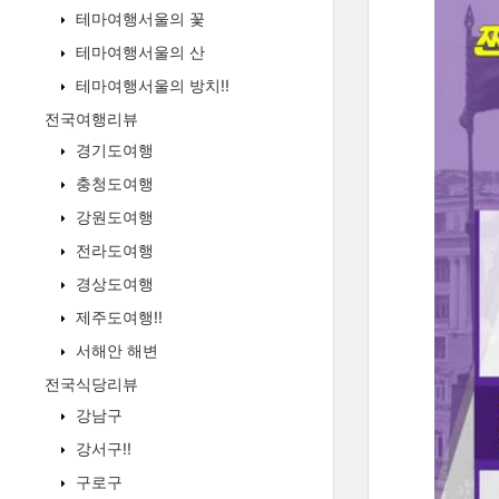
테마여행서울의 꽃
테마여행서울의 산
테마여행서울의 방치!!
전국여행리뷰
경기도여행
충청도여행
강원도여행
전라도여행
경상도여행
제주도여행!!
서해안 해변
전국식당리뷰
강남구
강서구!!
구로구