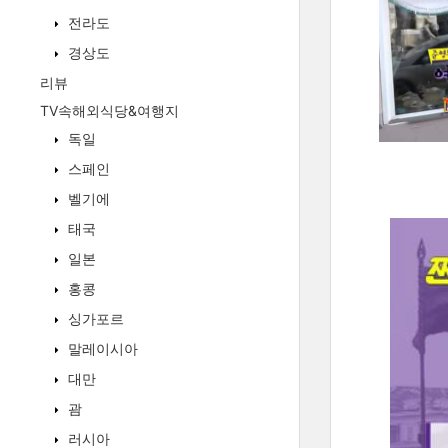
전라도
경상도
리뷰
TV속해외식당&여행지
독일
스페인
벨기에
태국
일본
홍콩
싱가포르
말레이시아
대만
괌
러시아