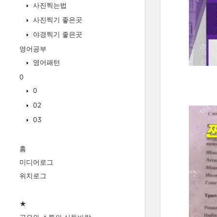
사진찍는법
사진찍기 좋은곳
야경찍기 좋은곳
영어공부
영어패턴
0
0
02
03
홈
미디어로그
위치로그
★