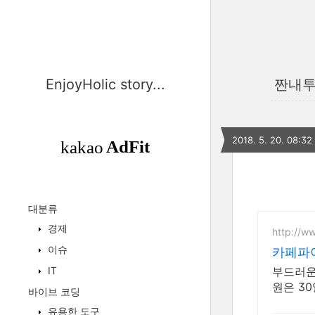
EnjoyHolic story...
짠내투
2018. 5. 20. 08:32
대분류
경제
http://w
이슈
카페파이
IT
부드러운
원은 30
바이브 코딩
유용한 도구