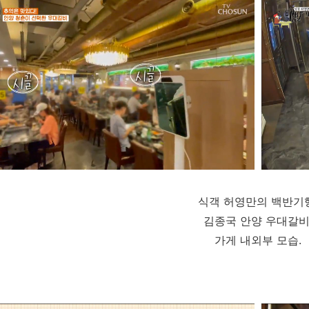
식객 허영만의 백반기
김종국 안양 우대갈
가게 내외부 모습.