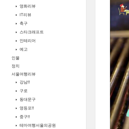
영화리뷰
IT리뷰
축구
스타크래프트
인테리어
예고
인물
정치
서울여행리뷰
강남!!
구로
동대문구
영등포!!
중구!!
테마여행서울의공원