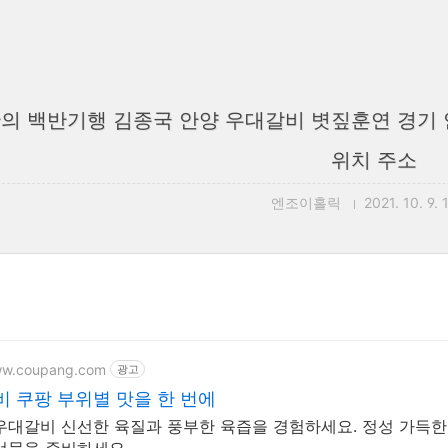
의 백반기행 김종국 안양 우대갈비 볏짚훈연 경기
위치 주소
엔조이홀릭
2021. 10. 9. 
ww.coupang.com
광고
 쿠팡 부위별 맛을 한 번에
우대갈비 신선한 육질과 풍부한 육즙을 경험하세요. 정성 가득한