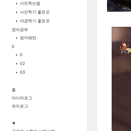
사진찍는법
사진찍기 좋은곳
야경찍기 좋은곳
영어공부
영어패턴
0
0
02
03
홈
미디어로그
위치로그
★