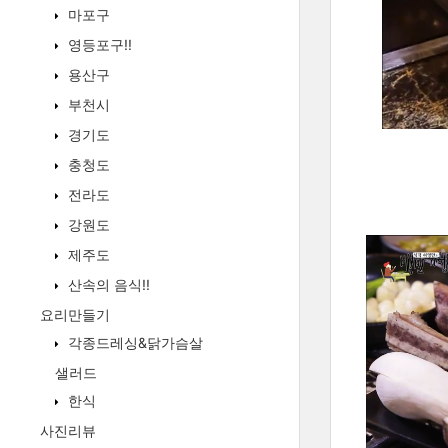
마포구
영등포구!!
용산구
부천시
경기도
충청도
전라도
강원도
제주도
산속의 음식!!
요리만들기
각종드레싱&닭가슴살
샐러드
한식
사진리뷰