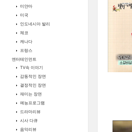
미얀마
미국
인도네시아 발리
체코
캐나다
프랑스
엔터테인먼트
TV속 이야기
감동적인 장면
결정적인 장면
재미는 장면
예능프로그램
드라마리뷰
시사 다큐
음악리뷰