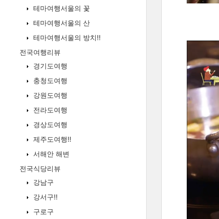
테마여행서울의 꽃
테마여행서울의 산
테마여행서울의 방치!!
전국여행리뷰
경기도여행
충청도여행
강원도여행
전라도여행
경상도여행
제주도여행!!
서해안 해변
전국식당리뷰
강남구
강서구!!
구로구