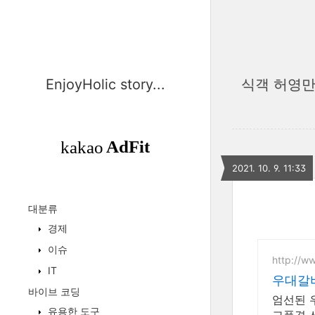
EnjoyHolic story...
식객 허영만
2021. 10. 9. 11:33
대분류
경제
이슈
http://w
IT
우대갈비
바이브 코딩
엄선된 
유용한 도구