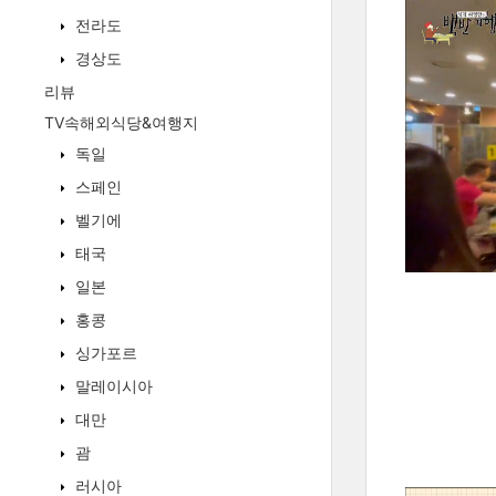
전라도
경상도
리뷰
TV속해외식당&여행지
독일
스페인
벨기에
태국
일본
홍콩
싱가포르
말레이시아
대만
괌
러시아