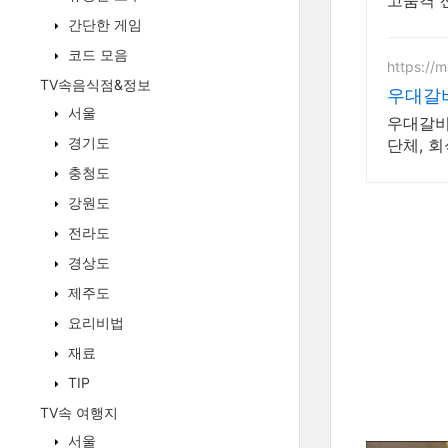
고품격 
간단한 게임
코드 모음
https://
TV속음식점&정보
우대갈비
서울
우대갈비
경기도
단체, 회
충청도
강원도
전라도
경상도
제주도
요리비법
재료
TIP
TV속 여행지
서울