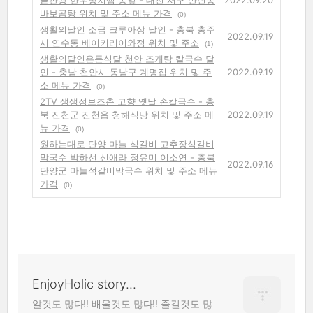
바보곰탕 위치 및 주소 메뉴 가격
(0)
생활의달인 소금 크루아상 달인 - 충북 충주
2022.09.19
시 연수동 베이커리이와정 위치 및 주소
(1)
생활의달인은둔식달 천안 조개탕 칼국수 달
인 - 충남 천안시 동남구 계명집 위치 및 주
2022.09.19
소 메뉴 가격
(0)
2TV 생생정보조춘 고향 옛날 손칼국수 - 충
북 진천군 진천읍 청해식당 위치 및 주소 메
2022.09.19
뉴 가격
(0)
원하는대로 단양 마늘 석갈비 고추장석갈비
막국수 박하선 신애라 정유미 이소연 - 충북
2022.09.16
단양군 마늘석갈비막국수 위치 및 주소 메뉴
가격
(0)
EnjoyHolic story...
알것도 많다!! 배울것도 많다!! 즐길것도 많