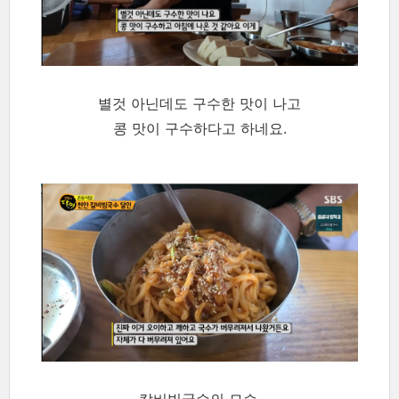
별것 아닌데도 구수한 맛이 나고
콩 맛이 구수하다고 하네요.
칼비빔국수의 모습.