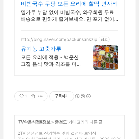
비빔국수 쿠팡 모든 요리에 찰떡 면사리
밀가루 부담 없이 비빔국수, 와우회원 무료
배송으로 편하게 즐겨보세요. 면 포기 없이
편안하게! 오늘주문 내일도착 로켓배송으로
받아보세요.
http://blog.naver.com/backunsankzip
광고
유기농 고춧가루
모든 요리에 적용 - 백운산
그집 음식 맛과 격조를 더
욱 건강하게 업그레이드 화
학조미료 비사용, 유기농쌀,
유기농전통장으로 조리, 맛
있다가 연발되는 건강한 요
1
구독하기
리
'
TV속음식점&정보
>
충청도
' 카테고리의 다른 글
2TV 생생정보 신의한수 맛의 결정타 보양식
끝판왕 한우방치찜 뽕잎 - 대전 서구 만년동
2022.09.20