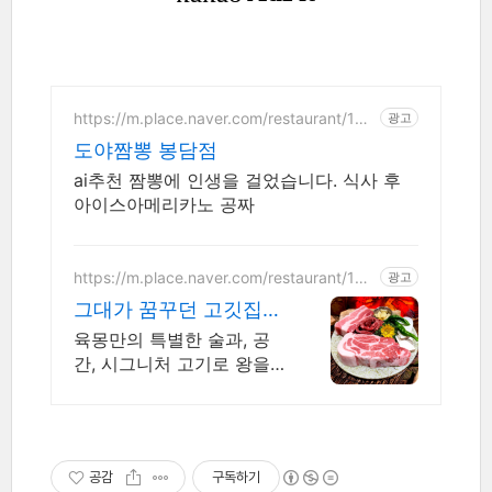
https://m.place.naver.com/restaurant/138
광고
6896289
도야짬뽕 봉담점
ai추천 짬뽕에 인생을 걸었습니다. 식사 후
아이스아메리카노 공짜
https://m.place.naver.com/restaurant/163
광고
9516083
그대가 꿈꾸던 고깃집
육몽
육몽만의 특별한 술과, 공
간, 시그니처 고기로 왕을
모시듯 손님을 대접합니다
공감
구독하기