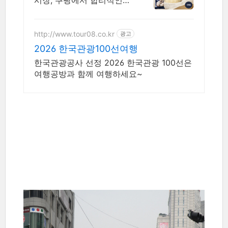
시장, 쿠팡에서 합리적인
가격에 만나보세요! 계절
의류, 이사 짐도 거뜬히! 로
켓배송으로 빠르고 편리하
http://www.tour08.co.kr
광고
게 준비하세요.
2026 한국관광100선여행
한국관광공사 선정 2026 한국관광 100선은
여행공방과 함께 여행하세요~