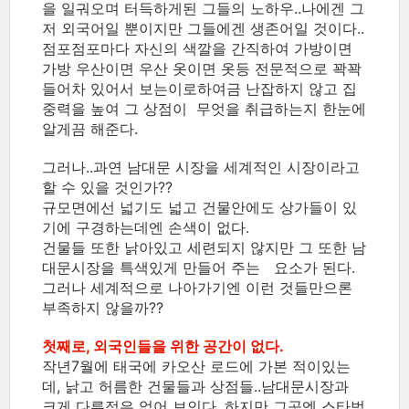
을 일궈오며 터득하게된 그들의 노하우..나에겐 그
저 외국어일 뿐이지만 그들에겐 생존어일 것이다..
점포점포마다 자신의 색깔을 간직하여 가방이면
가방 우산이면 우산 옷이면 옷등 전문적으로 꽉꽉
들어차 있어서 보는이로하여금 난잡하지 않고 집
중력을 높여 그 상점이 무엇을 취급하는지 한눈에
알게끔 해준다.
그러나..과연 남대문 시장을 세계적인 시장이라고
할 수 있을 것인가??
규모면에선 넓기도 넓고 건물안에도 상가들이 있
기에 구경하는데엔 손색이 없다.
건물들 또한 낡아있고 세련되지 않지만 그 또한 남
대문시장을 특색있게 만들어 주는 요소가 된다.
그러나 세계적으로 나아가기엔 이런 것들만으론
부족하지 않을까??
첫째로, 외국인들을 위한 공간이 없다
.
작년7월에 태국에 카오산 로드에 가본 적이있는
데, 낡고 허름한 건물들과 상점들..남대문시장과
크게 다른점은 없어 보인다. 하지만 그곳엔 스타벅