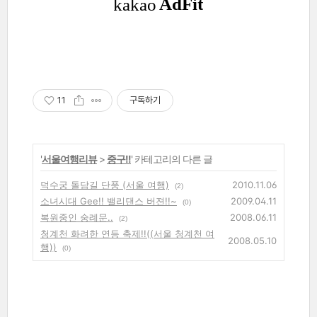
11
구독하기
'
서울여행리뷰
>
중구!!
' 카테고리의 다른 글
덕수궁 돌담길 단풍 (서울 여행)
2010.11.06
(2)
소녀시대 Gee!! 밸리댄스 버젼!!~
2009.04.11
(0)
복원중인 숭례문..
2008.06.11
(2)
청계천 화려한 연등 축제!!((서울 청계천 여
2008.05.10
행))
(0)