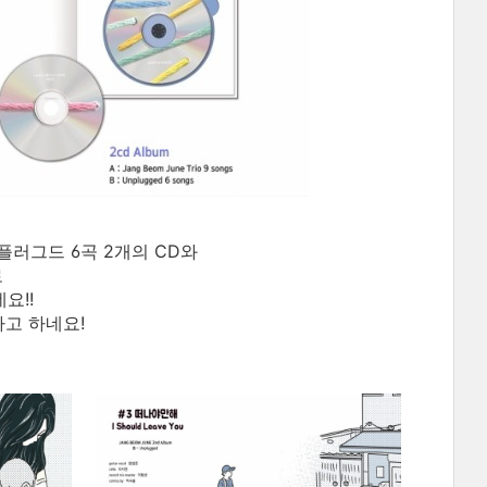
플러그드 6곡 2개의 CD와
로
요!!
고 하네요!