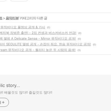
트
>
음악리뷰
' 카테고리의 다른 글
 뮤직비디오 풀영상 공개 & 가사
(0)
케치북 장범준 출연! - 2집 컨셉과 버스커버스커 언급!
(0)
앨범 A Delicate Sense - Mirror 뮤직비디오 공개!
(0)
하이 SEOULITE 앨범 공개 - 손잡아 줘요, 한숨 뮤직비디오 공개!
(0)
ream 뮤직비디오 공개 - 퀄리티 높은 두 사람의 음색!
(3)
ic story...
!! 배울것도 많다!! 즐길것도 많다!!
기