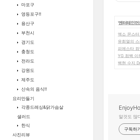
마포구
영등포구!!
'
엔터테인먼
용산구
부천시
엑소 몬스터
유희열의 스
경기도
피에스타 컴백 
충청도
YG 컴백 이
전라도
백현 수지 D
강원도
제주도
산속의 음식!!
요리만들기
각종드레싱&닭가슴살
EnjoyHol
샐러드
알것도 많다
한식
구독하
사진리뷰