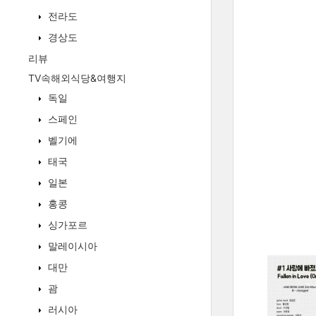
전라도
경상도
리뷰
TV속해외식당&여행지
독일
스페인
벨기에
태국
일본
홍콩
싱가포르
말레이시아
대만
괌
러시아