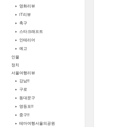
영화리뷰
IT리뷰
축구
스타크래프트
인테리어
예고
인물
정치
서울여행리뷰
강남!!
구로
동대문구
영등포!!
중구!!
테마여행서울의공원