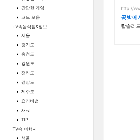
간단한 게임
http://w
공방에
코드 모음
탑솔리드
TV속음식점&정보
서울
경기도
충청도
강원도
전라도
경상도
제주도
요리비법
재료
TIP
TV속 여행지
서울