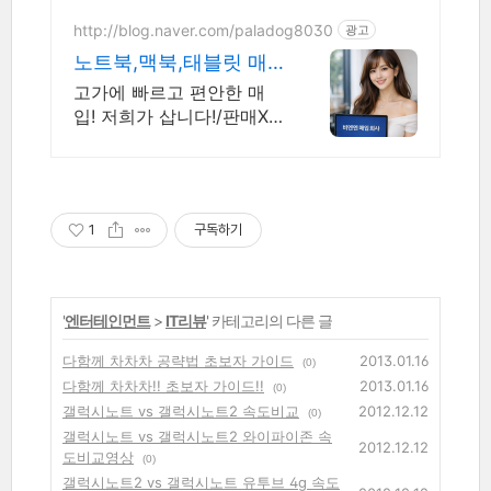
http://blog.naver.com/paladog8030
광고
노트북,맥북,태블릿 매
입업체 저희가 삽니다!
고가에 빠르고 편안한 매
매입O판매X
입! 저희가 삽니다!/판매X/1
7년된 TV,뉴스출현 업체!
저희가 고객님의 노트북/맥
북/태블릿PC(2015년식이
후)를 삽니다!매입해요/판
1
구독하기
매X
'
엔터테인먼트
>
IT리뷰
' 카테고리의 다른 글
다함께 차차차 공략법 초보자 가이드
2013.01.16
(0)
다함께 차차차!! 초보자 가이드!!
2013.01.16
(0)
갤럭시노트 vs 갤럭시노트2 속도비교
2012.12.12
(0)
갤럭시노트 vs 갤럭시노트2 와이파이존 속
2012.12.12
도비교영상
(0)
갤럭시노트2 vs 갤럭시노트 유투브 4g 속도