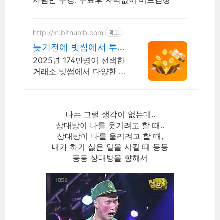
사람만 수강. 수료후 자막없이 미드감상
http://m.bithumb.com
광고
늦기전에 빗썸에서 투자
하세요 신규 가입 시 5만
2025년 174만명이 선택한
원 혜택
거래소 빗썸에서 다양한 혜
택받고 거래하세요
나는 그럴 생각이 없는데..
상대방이 나를 웃기려고 할 때..
상대방이 나를 울리려고 할 때,
내가 하기 싫은 일을 시킬 때 등등
등등 상대방을 향해서