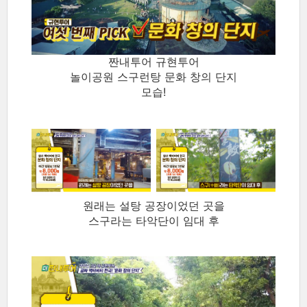
짠내투어 규현투어
놀이공원 스구런탕 문화 창의 단지
모습!
원래는 설탕 공장이었던 곳을
스구라는 타악단이 임대 후