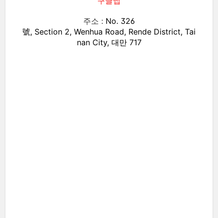
구글맵
주소 :
No. 326
號, Section 2, Wenhua Road, Rende District, Tai
nan City, 대만 717