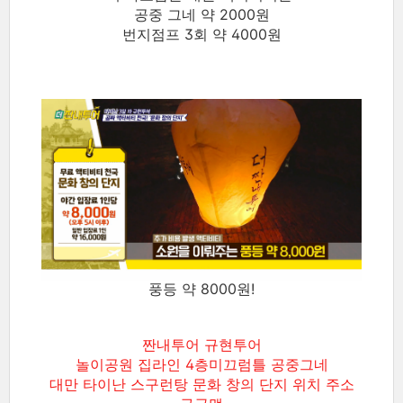
공중 그네 약 2000원
번지점프 3회 약 4000원
풍등 약 8000원!
짠내투어 규현투어
놀이공원 집라인 4층미끄럼틀 공중그네
대만 타이난 스구런탕 문화 창의 단지 위치 주소