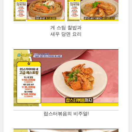
게 스팀 찰밥과
새우 당면 요리
랍스터볶음의 비주얼!