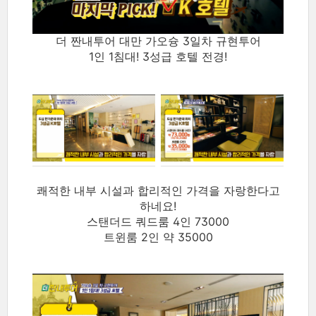
더 짠내투어 대만 가오슝 3일차 규현투어
1인 1침대! 3성급 호텔 전경!
쾌적한 내부 시설과 합리적인 가격을 자랑한다고
하네요!
스탠더드 쿼드룸 4인 73000
트윈룸 2인 약 35000