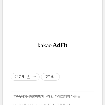
공감
구독하기
'
TV속해외식당&여행지
>
대만
' 카테고리의 다른 글
더 짠내투어 대만 가오슝 3일차 규현투어1