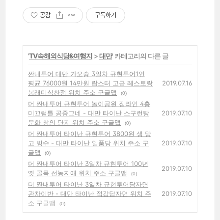
공감
구독하기
'
TV속해외식당&여행지
>
대만
' 카테고리의 다른 글
짠내투어 대만 가오슝 3일차 규현투어1인
평균 76000원 14만원 랍스터 고급 레스토랑
2019.07.16
봉래미식찬정 위치 주소 구글맵
(0)
더 짠내투어 규현투어 놀이공원 집라인 4층
미끄럼틀 공중그네 - 대만 타이난 스구런탕
2019.07.10
문화 창의 단지 위치 주소 구글맵
(0)
더 짠내투어 타이난 규현투어 3800원 생 망
고 빙수 - 대만 타이난 일품당 위치 주소 구
2019.07.10
글맵
(0)
더 짠내투어 타이난 3일차 규현투어 100년
2019.07.10
옛 골목 선농지애 위치 주소 구글맵
(0)
더 짠내투어 타이난 3일차 규현투어담자면
관차이반 - 대만 타이난 적감담자면 위치 주
2019.07.10
소 구글맵
(0)