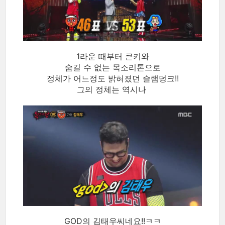
1라운 때부터 큰키와
숨길 수 없는 목소리톤으로
정체가 어느정도 밝혀졌던 슬램덩크!!
그의 정체는 역시나
GOD의 김태우씨네요!!ㅋㅋ