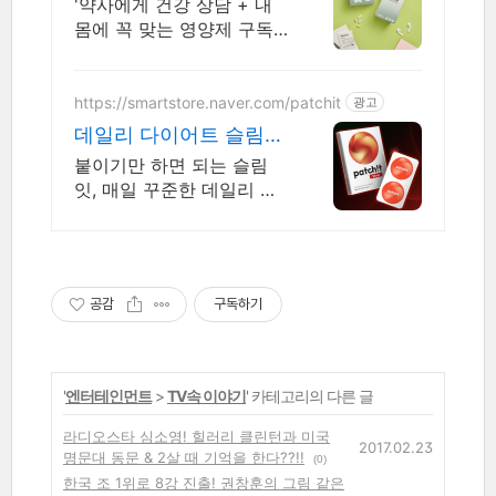
꼭 맞는 맞춤형 영양제.
'약사에게 건강 상담 + 내
몸에 꼭 맞는 영양제 구독'
으로 건강 걱정 끝!
https://smartstore.naver.com/patchit
광고
데일리 다이어트 슬림잇
간편한 다이어트 슬림잇
붙이기만 하면 되는 슬림
잇, 매일 꾸준한 데일리 케
어
공감
구독하기
'
엔터테인먼트
>
TV속 이야기
' 카테고리의 다른 글
라디오스타 심소영! 힐러리 클린턴과 미국
2017.02.23
명문대 동문 & 2살 때 기억을 한다??!!
(0)
한국 조 1위로 8강 진출! 권창훈의 그림 같은