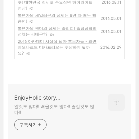
슛! 대한민국 멕시코 주요장면 하이라이트
2016.08.11
영상!
(0)
복면가왕 세일러문의 정체는 8년 차 배우 황
2016.05.01
승언!
(0)
복면가왕 팬더의 정체는 슬리피! 슬램덩크의
2016.05.01
정체는 김태우??
(0)
2016 아카데미 시상식 남자 후보자들 - 과연
레오나르도 디카프리오는 수상하게 될까
2016.02.29
요?
(0)
EnjoyHolic story...
알것도 많다!! 배울것도 많다!! 즐길것도 많
다!!
구독하기