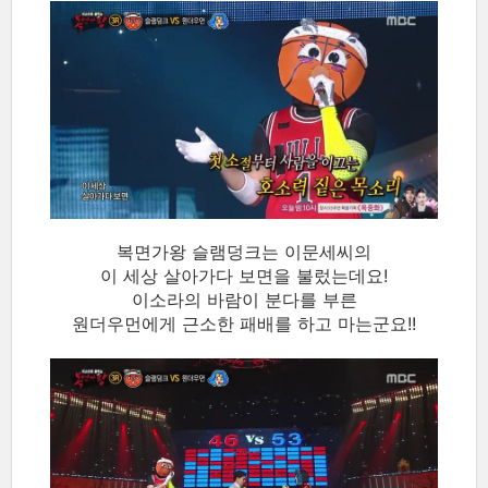
복면가왕 슬램덩크는 이문세씨의
이 세상 살아가다 보면을 불렀는데요!
이소라의 바람이 분다를 부른
원더우먼에게 근소한 패배를 하고 마는군요!!