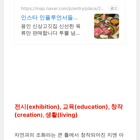
https://map.naver.com/p/entry/place/200
광고
5089518
인스타 인플루언서들의
성지! 최고급 한우와 숯
용인 신상고깃집 신선한 육
불구이
류만 판매합니다 투뿔 넘버
9 한우만을 엄선하여, 숯불
에 구운 고기는 깊고 진한
맛을 자랑합니다.
전시(exhibition), 교육(education), 창작
(creation
생활(living
)
),
자연과의 조화라는 큰 틀에서 창작되어진 지엔 아