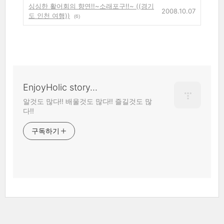
싱싱한 활어회의 향연!!~소래포구!!~ ((경기
2008.10.07
도 인천 여행))
(6)
EnjoyHolic story...
알것도 많다!! 배울것도 많다!! 즐길것도 많
다!!
구독하기