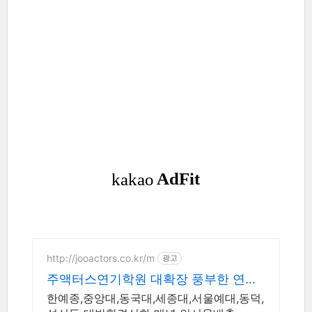
http://jooactors.co.kr/m
광고
주액터스연기학원 대확장 풍부한 연습
실 마음껏사용가능
한예종,중앙대,동국대,세종대,서울예대,동덕,