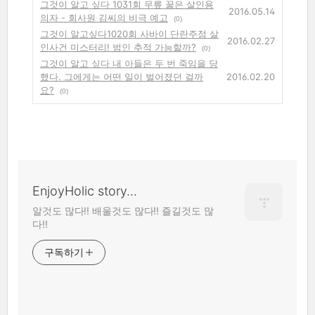
그것이 알고 싶다 1031회 무릎 꿇은 살인용
2016.05.14
의자 - 회사원 김씨의 비극 예고
(0)
그것이 알고싶다1020회 사바이 단란주점 살
2016.02.27
인사건 미스터리! 범인 추적 가능할까?
(0)
그것이 알고 싶다 내 아들은 두 번 죽임을 당
했다. 그에게는 어떤 일이 벌어졌던 걸까
2016.02.20
요?
(0)
EnjoyHolic story...
알것도 많다!! 배울것도 많다!! 즐길것도 많
다!!
구독하기