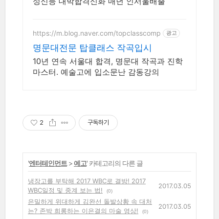
성신등 대박합격신화 매년 인서울배출
https://m.blog.naver.com/topclasscomp
광고
명문대전문 탑클래스 작곡입시
10년 연속 서울대 합격, 명문대 작곡과 진학
마스터. 예술고에 입소문난 감동강의
2
구독하기
'
엔터테인먼트
>
예고
' 카테고리의 다른 글
냉장고를 부탁해 2017 WBC로 결방! 2017
2017.03.05
WBC일정 및 중계 보는 법!
(0)
은밀하게 위대하게 김완선 돌발상황 속 대처
2017.03.05
는? 존박 희롱하는 이은결의 마술 영상!
(0)