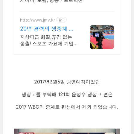
세미나, 포럼, 방송 / 프로덕션
http://www.jmv.kr
광고
20년 경력의 생중계 베
테랑
지상파급 화질,끊김 없는
송출! 스포츠 가요제 기업
행사 전문 방송중계업체.
2017년3월6일 방영예정이었던
냉장고를 부탁해 121회 윤정수 냉장고 편은
2017 WBC의 중계로 편성에서 제외 되었습니다.