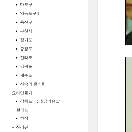
마포구
영등포구!!
용산구
부천시
경기도
충청도
전라도
강원도
제주도
산속의 음식!!
요리만들기
각종드레싱&닭가슴살
샐러드
한식
사진리뷰