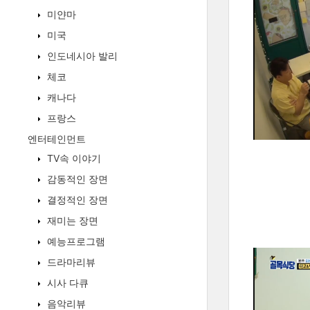
미얀마
미국
인도네시아 발리
체코
캐나다
프랑스
엔터테인먼트
TV속 이야기
감동적인 장면
결정적인 장면
재미는 장면
예능프로그램
드라마리뷰
시사 다큐
음악리뷰