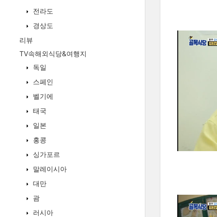
전라도
경상도
리뷰
TV속해외식당&여행지
독일
스페인
벨기에
태국
일본
홍콩
싱가포르
말레이시아
대만
괌
러시아