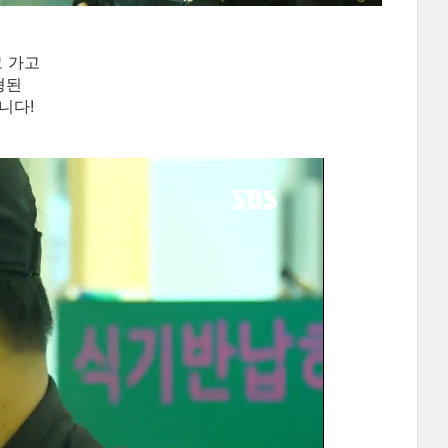
 가고
형된
니다!