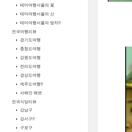
테마여행서울의 꽃
테마여행서울의 산
테마여행서울의 방치!!
전국여행리뷰
경기도여행
충청도여행
강원도여행
전라도여행
경상도여행
제주도여행!!
서해안 해변
전국식당리뷰
강남구
강서구!!
구로구