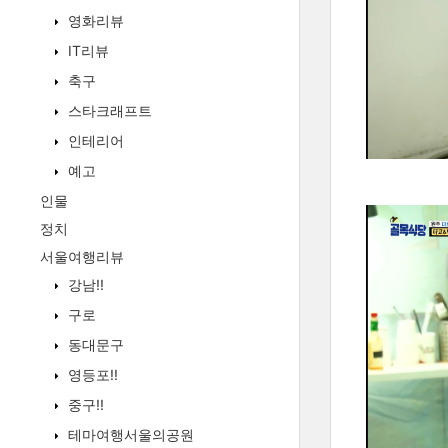
영화리뷰
IT리뷰
축구
스타크래프트
인테리어
예고
인물
정치
서울여행리뷰
강남!!
구로
동대문구
영등포!!
중구!!
테마여행서울의공원