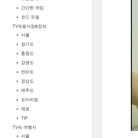
간단한 게임
코드 모음
TV속음식점&정보
서울
경기도
충청도
강원도
전라도
경상도
제주도
요리비법
재료
TIP
TV속 여행지
서울