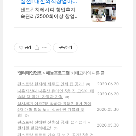
실전! 대한외식창업아카
데미 창업전문1:1교육
샌드위치레시피 창업후지
속관리/2500회이상 창업
전수컨설팅/27년전문셰프
공감
구독하기
'
엔터테인먼트
>
예능프로그램
' 카테고리의 다른 글
편스토랑 한지혜 제주도 연세 집 공개!
2020.06.20
(0)
나혼자산다 나혼산 유아인 3층 집 고양이 테
2020.06.20
슬라 차 공개! 자동차 가격
(0)
삼시세끼 어촌편5 참바다 유해진 5년 만에
6자 대형 참돔 낚시 성공! 찐 기쁨의 포
2020.05.30
효!
(0)
편스토랑 전혜빈 신혼집 공개! 넓직넓직 시
2020.05.30
원시원 깔끔하네요!
(3)
편스토랑 트로트 가수 진 성 집 공개! 3층 전