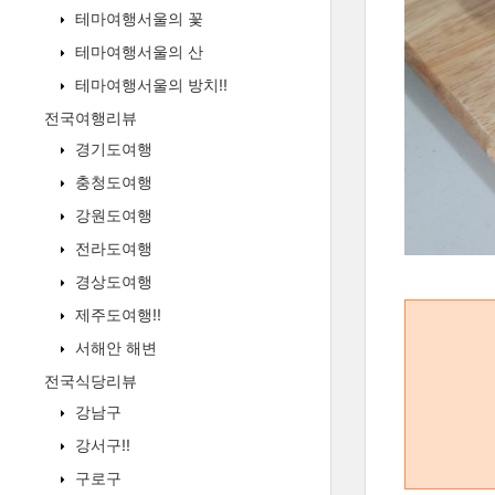
테마여행서울의 꽃
테마여행서울의 산
테마여행서울의 방치!!
전국여행리뷰
경기도여행
충청도여행
강원도여행
전라도여행
경상도여행
제주도여행!!
서해안 해변
전국식당리뷰
강남구
강서구!!
구로구