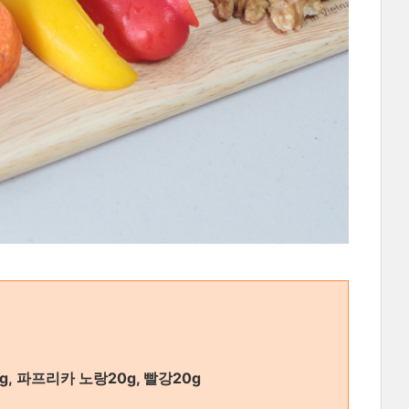
!
g, 파프리카 노랑20g, 빨강20g