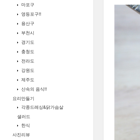
마포구
영등포구!!
용산구
부천시
경기도
충청도
전라도
강원도
제주도
산속의 음식!!
요리만들기
각종드레싱&닭가슴살
샐러드
한식
사진리뷰