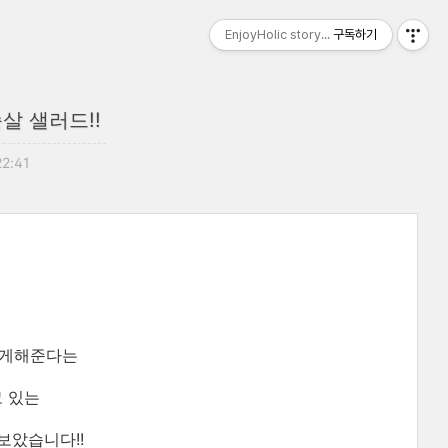
EnjoyHolic story...
구독하기
살 샐러드!!
22:41
맑게해준다는
 있는
보았습니다!!