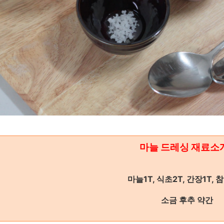
마늘 드레싱 재료소개
마늘1T, 식초2T, 간장1T, 
소금 후추 약간