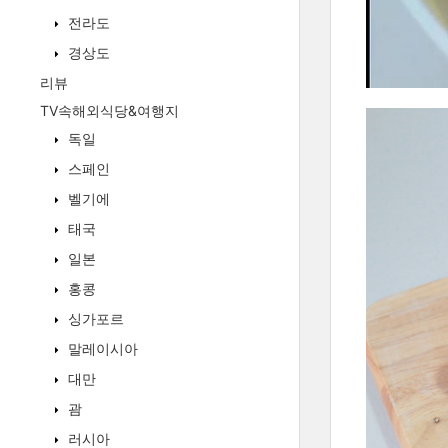
전라도
경상도
리뷰
TV속해외식당&여행지
독일
스페인
벨기에
태국
일본
홍콩
싱가포르
말레이시아
대만
괌
러시아