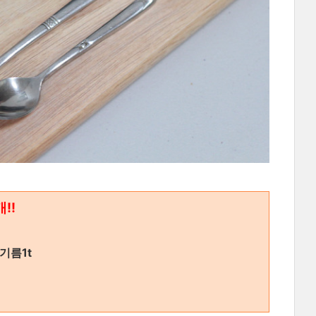
!!
참기름1t