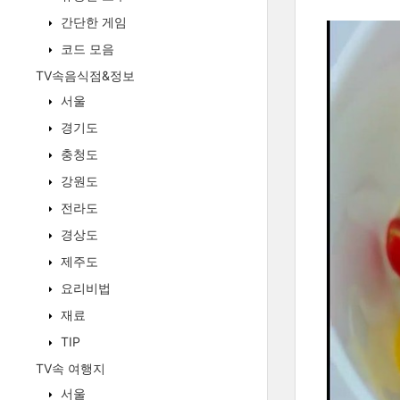
간단한 게임
코드 모음
TV속음식점&정보
서울
경기도
충청도
강원도
전라도
경상도
제주도
요리비법
재료
TIP
TV속 여행지
서울