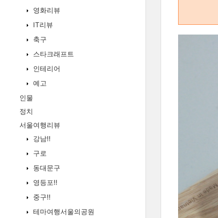
영화리뷰
IT리뷰
축구
스타크래프트
인테리어
예고
인물
정치
서울여행리뷰
강남!!
구로
동대문구
영등포!!
중구!!
테마여행서울의공원