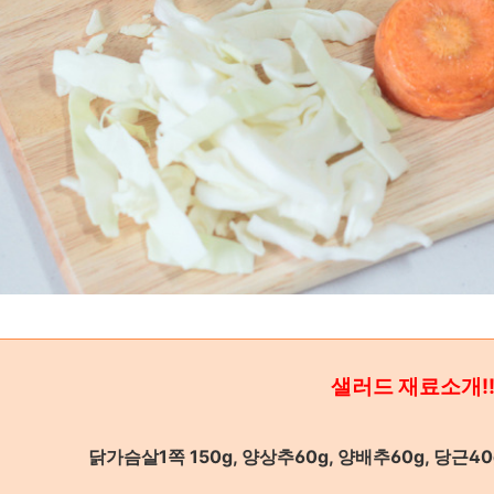
샐러드 재료소개!
닭가슴살1쪽 150g, 양상추60g, 양배추60g, 당근40