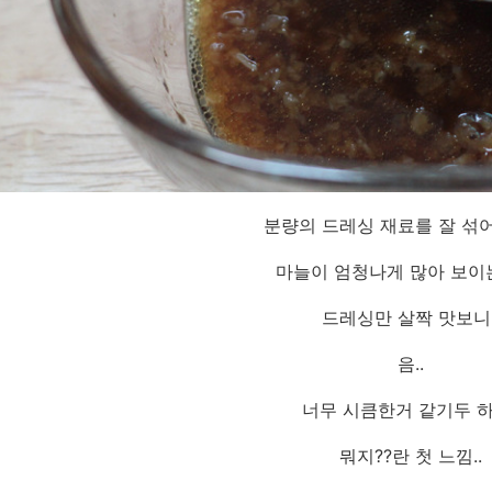
분량의 드레싱 재료를 잘 섞어
마늘이 엄청나게 많아 보이는
드레싱만 살짝 맛보니.
음..
너무 시큼한거 같기두 하
뭐지??란 첫 느낌..