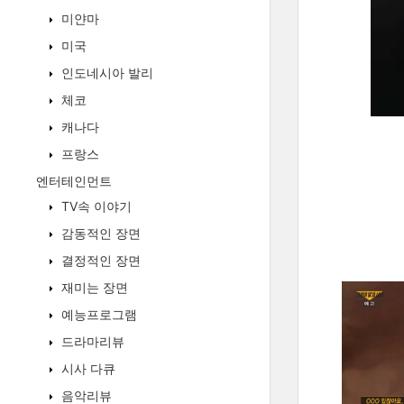
미얀마
미국
인도네시아 발리
체코
캐나다
프랑스
엔터테인먼트
TV속 이야기
감동적인 장면
결정적인 장면
재미는 장면
예능프로그램
드라마리뷰
시사 다큐
음악리뷰