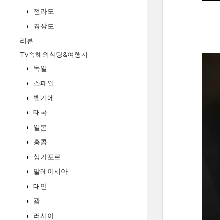
전라도
경상도
리뷰
TV속해외식당&여행지
독일
스페인
벨기에
태국
일본
홍콩
싱가포르
말레이시아
대만
괌
러시아