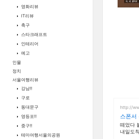
영화리뷰
IT리뷰
축구
스타크래프트
인테리어
예고
인물
정치
서울여행리뷰
강남!!
구로
동대문구
http://w
스폰서
영등포!!
떼었다 
중구!!
내일도착
테마여행서울의공원