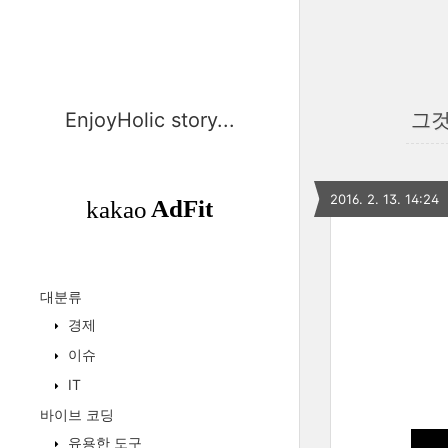
EnjoyHolic story...
그것
2016. 2. 13. 14:24
대분류
경제
이슈
IT
바이브 코딩
유용한 도구