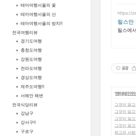
테마여행서울의 꽃
https://z
테마여행서울의 산
릴스만
테마여행서울의 방치!!
릴스에서
전국여행리뷰
경기도여행
충청도여행
강원도여행
전라도여행
공감
경상도여행
제주도여행!!
'
엔터테인먼
서해안 해변
전국식당리뷰
그것이 알고
그것이 알고
강남구
그것이 알고싶
강서구!!
그것이 알고
구로구
최고의 사랑