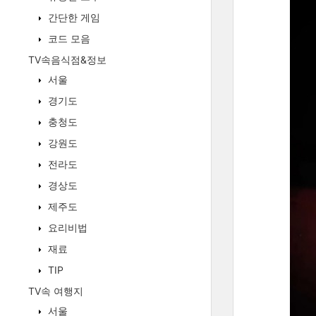
간단한 게임
코드 모음
TV속음식점&정보
서울
경기도
충청도
강원도
전라도
경상도
제주도
요리비법
재료
TIP
TV속 여행지
서울