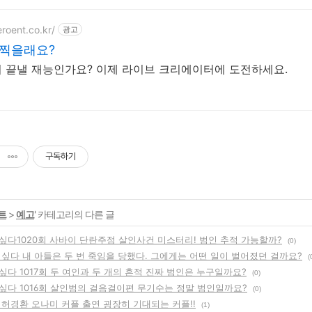
eroent.co.kr/
광고
 찍을래요?
 끝낼 재능인가요? 이제 라이브 크리에이터에 도전하세요.
구독하기
트
>
예고
' 카테고리의 다른 글
싶다1020회 사바이 단란주점 살인사건 미스터리! 범인 추적 가능할까?
(0)
 싶다 내 아들은 두 번 죽임을 당했다. 그에게는 어떤 일이 벌어졌던 걸까요?
(
다 1017회 두 여인과 두 개의 흔적 진짜 범인은 누구일까요?
(0)
싶다 1016회 살인범의 걸음걸이편 무기수는 정말 범인일까요?
(0)
 허경환 오나미 커플 출연 굉장히 기대되는 커플!!
(1)