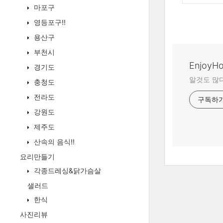
마포구
영등포구!!
용산구
부천시
EnjoyHol
경기도
알것도 많다
충청도
전라도
구독하
강원도
제주도
산속의 음식!!
요리만들기
각종드레싱&닭가슴살
샐러드
한식
사진리뷰