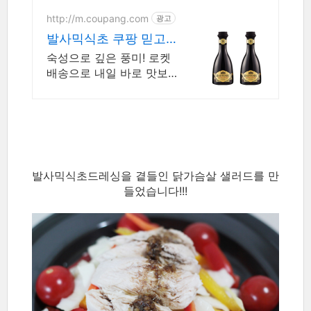
http://m.coupang.com
광고
발사믹식초 쿠팡 믿고
사는 안심구매
숙성으로 깊은 풍미! 로켓
배송으로 내일 바로 맛보세
요. 깔끔한 병 디자인, 흘러
내림 걱정 없이 편리하게
즐기세요.
발사믹식초드레싱을 곁들인 닭가슴살 샐러드를 만
들었습니다!!!