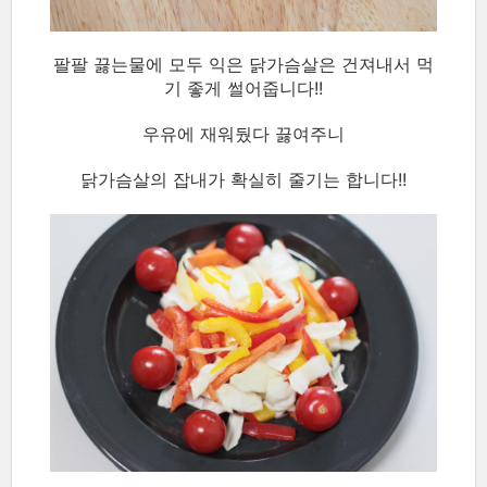
팔팔 끓는물에 모두 익은 닭가슴살은 건져내서 먹
기 좋게 썰어줍니다!!
우유에 재워뒀다 끓여주니
닭가슴살의 잡내가 확실히 줄기는 합니다!!