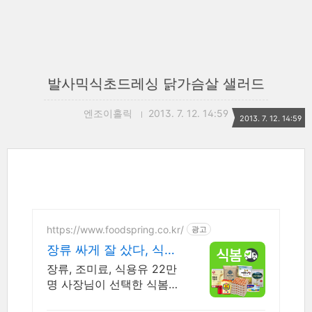
발사믹식초드레싱 닭가슴살 샐러드
엔조이홀릭
2013. 7. 12. 14:59
2013. 7. 12. 14:59
https://www.foodspring.co.kr/
광고
장류 싸게 잘 샀다, 식봄!
사업자 전용 특가
장류, 조미료, 식용유 22만
명 사장님이 선택한 식봄에
서 저렴하게 구매하세요!